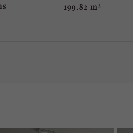
ns
199.82 m
2