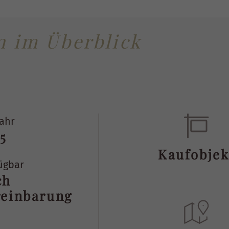
n im Überblick
ahr
5
Kaufobjek
ügbar
ch
reinbarung